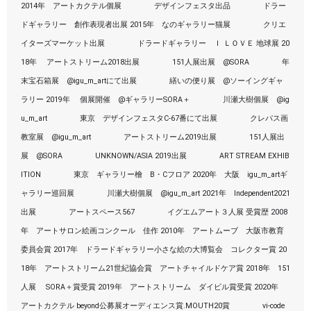
2014年　アートカクテル個展 　　　　デザインフェスタ出品 　　　　ドラー
ドギャラリー　創作表現者出展 2015年　なのギャラリー猫展 　　　　クリエ
イターズマーケット出展 　　　　ドラードギャラリー　Ｉ ＬＯＶＥ 地球展 20
18年　 アートストリーム2018出展 　　　　151人展出展　@SORA 　　　　年
末宝石箱展　@igu_m_artにて出展 　　　　繕いの便り展　@ソーイングギャ
ラリー 2019年　 個展開催　@ギャラリーSORA＋ 　　　　川瀬大樹個展　@ig
u_m_art 　　　　東京　デザインフェスタC-67番にて出展 　　　　クレパス画
教室展　@igu_m_art 　　　　アートストリーム2019出展 　　　　151人展出
展　@SORA 　　　　UNKNOWN/ASIA 2019出展 　　　　ART STREAM EXHIB
ITION 　　　　東京　ギャラリー檜　B・Cフロア 2020年　大阪　igu_m_artギ
ャラリー巡回展 　　　　川瀬大樹個展　@igu_m_art 2021年　Independent2021
出展 　　　　アートスペース567 　　　　イグエムアート３人展 受賞歴 2008
年　アートサロン絵画コンクール　佳作 2010年　アートムーブ　大阪市教育
委員会賞 2017年　ドラードギャラリー小さな絵の大博覧会　コレクター賞 20
18年　アートストリーム21世紀協会賞　アートチャイルドケア賞 2018年　151
人展 　SORA＋賞受賞 2019年　アートストリーム　ダイビル賞受賞 2020年　
アートカクテル beyond公募展オーディエンス賞.MOUTH20賞 　　　　vi-code