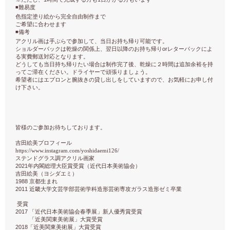
◾️
難易度
色指定塗り絵から完全自由制作まで
ご希望に合わせます
◾️
備考
アクリル画は手ぶらで参加して、当日お持ち帰り可能です。
or
ショルダーバックは乾燥の関係上、翌日以降のお持ち帰り
レターパックによ
る実費郵送対応となります。
どうしても当日持ち帰りたい場合は制作完了後、乾燥に２時間は追加余裕を持
ってご滞在ください。ドライヤーで頑張りましょう。
希望者にはエプロンと腕抜きの貸し出しをしていますので、お気軽にお申し付
け下さい。
皆様のご参加お待ちしております。
吉田絵美プロフィール
https://www.instagram.com/yoshidaemi126/
ステンドグラス調アクリル画家
2021
年内閣総理大臣賞受賞（近代日本美術協会）
吉田絵美（ヨシダエミ）
1988
京都生まれ
2011
近畿大学文芸学部芸術学科造形芸術専攻ガラス造形ゼミ卒業
受賞
2017
「近代日本美術協会春季展」新人優秀賞受賞
「近美関東美術展」大賞受賞
2018
「近美関東美術展」大賞受賞