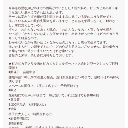
ig_m_art
今年も砂壁
様での個展が叶いました！新作多め、ピッカピカのギラギ
ラな楽しい展示にできればと思います。
テーマは変わらず吉田が目を開けたまま常に見ている夢のような何かです。
描いている本人の統合失調症を疑いますが、とりあえず喋らないし、触れない
し、常に変化しているし、
ずっと「わかんないなあ」と眺め、「わかんないなあ」と言いながら描き、
やっぱり「わからないなあ」な何かですが、出来上がった全てはピカピカキラ
キラして綺麗なので、
わからないながら悪い話じゃなかったのだろう、と思って生きてます。
描いた本人がこの調子ですので、どの作品も題名はございません。是非似合う
言葉をつけに遊びに来ていただければ幸いです。
皆様のご来場、楽しみにお待ちしております。
or
★ピカピカアクリル画
ピカピカショルダーバック絵付けワークショップ同時
開催！
◾️
開催日 会期中全日
13
17
15
開始時刻
時以降で都度応相談、当日新規受付は
時まで、最終日は
時締め
切りです
1
スペースの関係上、
度に４名までご予約可能です。
◾️
申込
ig_m_art
先着順にて
様まで 席が空いていれば当日でも参加可能
◾️
参加費
3,300
円税込（材料費込み）
◾️
対象
2
椅子に大人しく
時間座れる方
◾️
所要時間目安
2
時間程度
※
1
1
ただし、
時間で完成する方も
日かかる方もいます