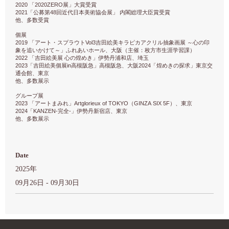
2020
2020ZERO
「
展」大賞受賞
2021
48
「公募第
回近代日本美術協会展」
内閣総理大臣賞受賞
他、多数受賞
個展
2019
Vol3
「アート・スプラウト
吉田絵美キラピカアクリル抽象画展
～心の印
象を追いかけて～」ふれあいホール、大阪（主催：枚方市生涯学習課）
2022
「吉田絵美展
心の煌めき」伊勢丹浦和店、埼玉
2023
in
2024
「吉田絵美個展
高槻阪急」高槻阪急、大阪
「煌めきの探求」東京交
通会館、東京
他、多数展示
グループ展
2023
Artglorieux of TOKYO
GINZA SIX 5F
「アートまみれ」
（
）、東京
2024
KANZEN-
-
「
完全
」伊勢丹新宿店、東京
他、多数展示
Date
2025年
09月26日 - 09月30日