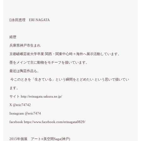
□永田恵理 ERI NAGATA
経歴
兵庫県神戸市生まれ
京都嵯峨芸術大学卒業 関西・関東中心時々海外へ展示活動しています。
墨をメインで主に動物をモチーフを描いています。
最近は陶芸作品も。
今このときを「生きている」という瞬間をとどめたい という思いで描いてい
ます。
サイト http://erinagata.sakura.ne.jp/
X @eric74742
Instagram @eric7474
facebook https://www.facebook.com/erinagata0829/
2015年個展 アート○美空間Saga(神戸)