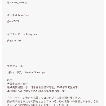
@aratake_suetsugu
永田恵理 Instagram
@eric7474
イグエムアート Instagram
@igu_m_art
プロフィール
Aratake Suetsugu
□
新竹 季次
経歴
大阪生まれ・在住
2002
嵯峨美術短期大学 日本画古画模写専攻、
年研究生修了
2009
本格的に作家活動を始めたのは
年秋以降です。
『生（セイ）の肯定と礼賛』をコンセプトに日本画材料を使い、
描き出す生き物たちの姿をとおしてうつろいゆく世界への愛惜と今を逞しく生
…
きることへの憧憬を形にしています
「していました。」