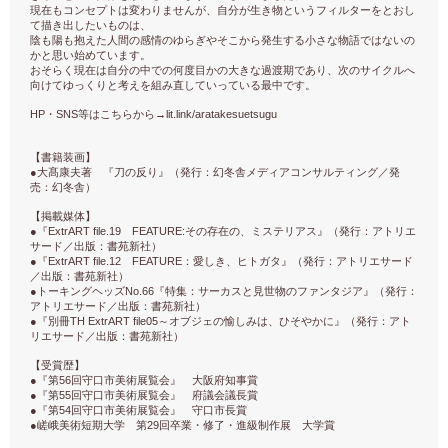
現在もコンセプトは変わりませんが、自分が生き物というフィルターをとおし
て描き出したいものは、
陰も陽も抱えた人間の感情のゆらぎやそこから発生する小さな物語ではないの
かと思い始めています。
おそらく現在は自分の中での何度目かの大きな過渡期であり、次のサイクルへ
向けてゆっくりと考えを組み直していっている最中です。
HP
SNS
lit.link/aratakesuetsugu
・
等はこちらから→
【書籍装画】
●
大髙康夫著 『刀の反り』（発行：幻冬舎メディアコンサルティング／発
売：幻冬舎）
【掲載媒体】
●
ExtrART file.19
FEATURE:
『
その存在の、ミステリアス』（発行：アトリエ
サード／出版：書苑新社）
●
ExtrART file.12
FEATURE
『
：愛しき、ヒトガタ』（発行：アトリエサード
／出版：書苑新社）
●
No.66
トーキングヘッズ
『特集：サーカスと見世物のファンタジア』（発行：
アトリエサード／出版：書苑新社）
●
TH ExtrART file05
『別冊
～オブジェの愉しみは、ひそやかに』（発行：アト
リエサード／出版：書苑新社）
【受賞歴】
●
56
『第
回守口市美術展覧会』 大阪府知事賞
●
55
『第
回守口市美術展覧会』 府議会議長賞
●
54
『第
回守口市美術展覧会』 守口市長賞
●
29
嵯峨美術短期大学 第
回卒業・修了・進級制作展 大学賞