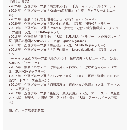
【過去の展示】
●2025
年 企画グループ展『雨に唄えば』（千葉 ギャラリールミエール）
●2024
Kashiwa
Ⅲ
年 企画グループ展『
猫展
』（千葉 ギャラリールミエー
ル）
●2021
green
garden
年 個展『それでも
世界は、』（京都
＆
）
●2020
年 企画グループ展『死と生の巡礼』（京都 同時代ギャラリー）
●2019
Point 05
年 企画グループ展『
美術とことば』絵巻物鑑賞ワークショ
SUNABA
ップ講師（大阪
ギャラリー）
●2018
SUNABA
年 企画個展『鬼月抄』（大阪
ギャラリー）／企画グループ
2 ANIMALS
green
garden
展『異界の静国
』（京都
＆
）
●2017
SUNABA
年 企画グループ展『墨三姿』（大阪
ギャラリー）
●2016
future deadlock
gree
年 企画グループ展『「異界の静国」
』（京都
n
＆
garden
）／企画グループ展『絵のお化け 松村光秀トリビュート展』（大阪
SUNABA
ギャラリー）
●2015
年 個展『ネオテニーは夢を見る～ねおてにーはゆめをみる～』（大
SUNABA
阪
ギャラリー）
●2014
Zaroff
年 企画グループ展『アバンディ東京』（東京 画廊・珈琲
（企
/
画
アートスペース亜蛮人））
●2013
年 企画グループ展『幻想浪漫展 仮面少女の誘惑』（大阪 アートス
ペース亜蛮人）
●2012
年 企画グループ展『亜蛮女・展現女展』（大阪 アートスペース亜蛮
人・大阪 展現舎）／個展『連・漣・群・青』（大阪 アートスペース亜蛮
人）
他、グループ展参加多数