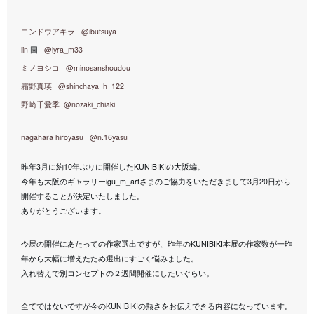
コンドウアキラ
@ibutsuya
lin
@lyra_m33
圖
ミノヨシコ
@minosanshoudou
霜野真瑛
@shinchaya_h_122
野崎千愛季
@nozaki_chiaki
nagahara hiroyasu
@n.16yasu
3
10
KUNIBIKI
昨年
月に約
年ぶりに開催した
の大阪編。
igu_m_art
3
20
今年も大阪のギャラリー
さまのご協力をいただきまして
月
日から
開催することが決定いたしました。
ありがとうございます。
KUNIBIKI
今展の開催にあたっての作家選出ですが、昨年の
本展の作家数が一昨
年から大幅に増えたため選出にすごく悩みました。
入れ替えで別コンセプトの２週間開催にしたいぐらい。
KUNIBIKI
全てではないですが今の
の熱さをお伝えできる内容になっています。