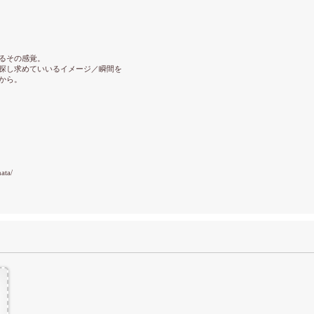
るその感覚。
探し求めていいるイメージ／瞬間を
から。
ata/