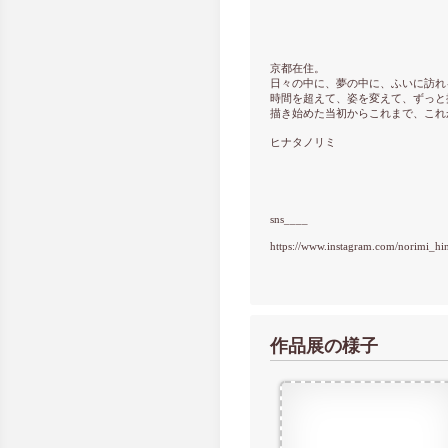
京都在住。
日々の中に、夢の中に、ふいに訪れ
時間を超えて、姿を変えて、ずっと
描き始めた当初からこれまで、これ
ヒナタノリミ
sns____
https://www.instagram.com/norimi_hin
作品展の様子