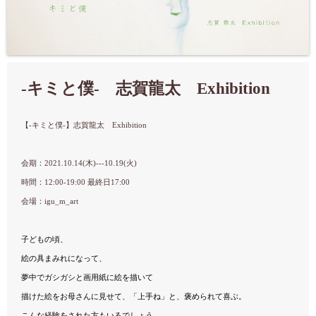
-キミと僕- 志賀龍太 Exhibition
【-キミと僕-】
志賀龍太 Exhibition
会期：
2021.10.14(木)---10.19(火)
時間：12:00-19:00 最終日17:00
会場：igu_m_art
子どもの頃、
絵の具まみれになって、
夢中でガシガシと画用紙に絵を描いて
描けた絵をお母さんに見せて、「上手ね」と、褒められて喜ぶ。
こんな経験をされた方もいるでしょう。