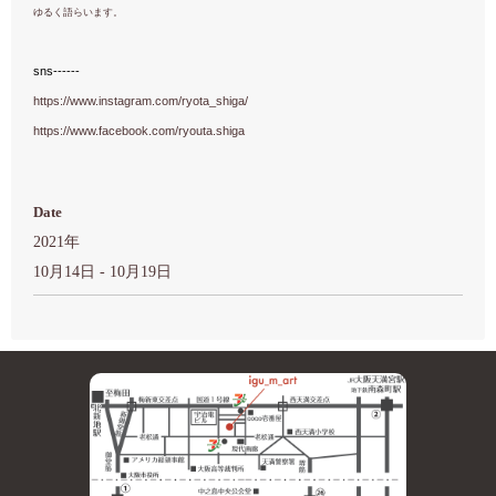
ゆるく語らいます。
sns------
https://www.instagram.com/ryota_shiga/
https://www.facebook.com/ryouta.shiga
Date
2021年
10月14日 - 10月19日