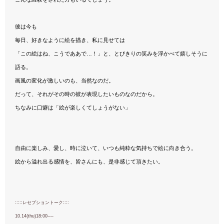
彼は今も
毎日、好きなように絵を描き、私に見せては
「この絵はね、こうでああで…！」と、とびきりの笑みを浮かべて嬉しそうに
語る。
画風の変化が激しいのも、当然なのだ。
だって、それがその時の彼が表現したいものなのだから。
ちなみに口癖は「絵が楽しくてしょうがない」
自由に楽しみ、愛し、時に泣いて、いつも純粋な気持ちで絵に向き合う。
絵から溢れ出る感情を、皆さんにも、是非感じて頂きたい。
:::::レセプショントーク::::
10.14(thu)18:00----