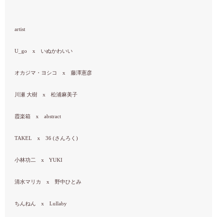
artist
U_go x いぬかわいい
オカジマ・ヨシコ x 藤澤憲彦
川瀬 大樹 x 松浦麻美子
霞楽箱 x abstract
TAKEL x 36 (さんろく)
小林功二 x YUKI
清水マリカ x 野中ひとみ
ちんねん x Lullaby