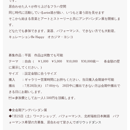
です。
居合わせた人々が作り上げるフラハ空間
同じ時代に活動しているartist達が揃い、いつもと違う顔を見せます
そこから始まる音楽とアートとストーリーと共にアンデパンダン展を開催しま
す。
どなたでも参加できます。楽器、パフォーマンス、できない方でも大歓迎。
キュレーションBe Happy オカジマ・ヨシコ
募集作品：平面 作品は何数でも可能
テーマ ：自由（ ￥1,000 ￥5,000 ¥10,000 ¥30,000統一 各金額の壁
に展示してください。)
サイズ ：設定金額に合うサイズ
搬入 ：ギャラリー営業時間にお持ちください。当日搬入会期途中可能
搬出 ：7月28日(火) 17:00から 28日中に搬出できない方は会期中搬出で
きる日にお願いします。
＊参加費としてお一人1.500円を頂戴します。
◆
全会期アンデパンダン展
◆
7月25日（土）ワークショップ、
パフォーマンス、北村瑞枝日本舞踊 パフ
ボリウッドダンス
ォーマンス希望の方募集、居合わせて皆さんで