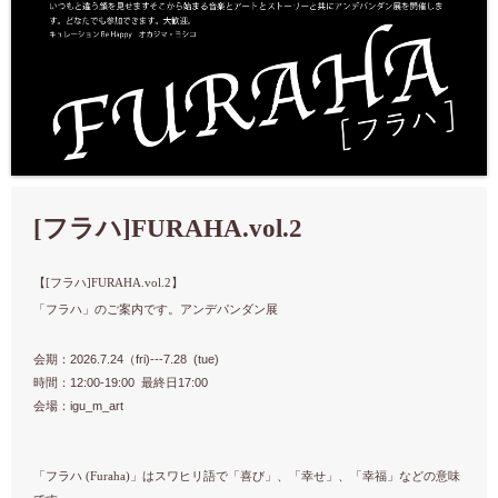
[フラハ]FURAHA.vol.2
【
】
[フラハ]FURAHA.vol.2
「フラハ」のご案内です。アンデパンダン展
会期：2026.7.24（fri)---7.28 (tue)
時間：12:00-19:00 最終日17:00
会場：igu_m_art
「フラハ (Furaha)」はスワヒリ語で「喜び」、「幸せ」、「幸福」などの意味