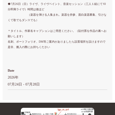
10
◆
7月26日（日）ライヴ、ライヴペイント、音楽セッション（
三人１組にて
分即興ライヴ）
時間は後ほど
（楽器を弾ける人集まれ。楽器を持参、面白楽器募集、引けな
くて歌でもダンスでも）
＊タイトル、作家名キャプションはご用意ください。（貼付票を作品の裏へお
願いします）
名刺、ポートフォリオ、DM等ご案内がありましたら設置場所を設けますので
是非、搬入の際にお持ちください
Date
2026年
07月24日 - 07月28日