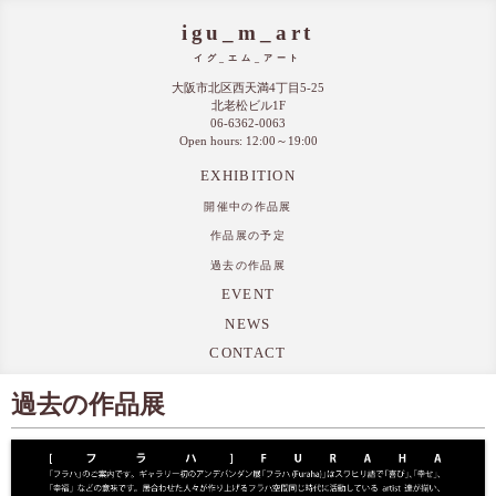
igu_m_art
イグ_エム_アート
大阪市北区西天満4丁目5-25
北老松ビル1F
06-6362-0063
Open hours: 12:00～19:00
EXHIBITION
開催中の作品展
作品展の予定
過去の作品展
EVENT
NEWS
CONTACT
過去の作品展