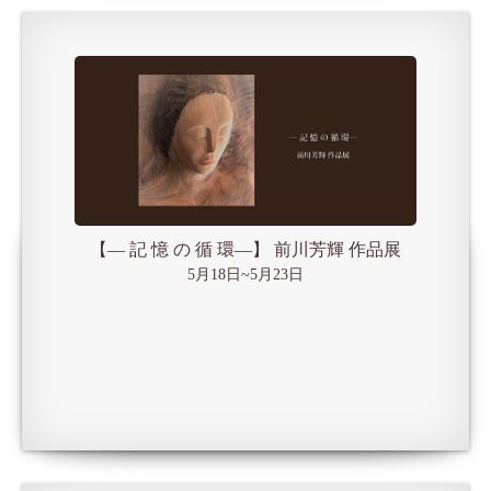
【― 記 憶 の 循 環―】 前川芳輝 作品展
5月18日~5月23日