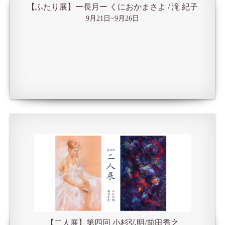
【ふたり展】ー長月ー くにおかまさよ / 滝 紀子
9月21日~9月26日
【二人展】第四回 小杉弘明/前田秀之