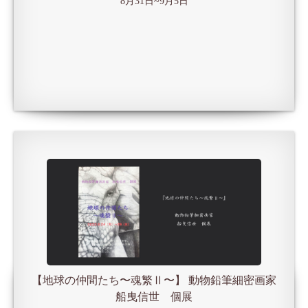
8月31日~9月5日
【地球の仲間たち〜魂繁Ⅱ〜】 動物鉛筆細密画家
船曳信世 個展