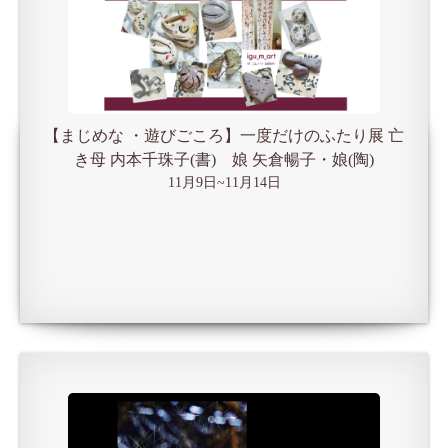
【まじめな ・遊びごころ】一度だけのふたり展 亡
き母 内本千珠子(書) 娘 矢倉暢子・娘(陶)
11月9日~11月14日