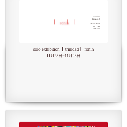
solo exhibition【 trinidad】 ronin
11月23日~11月28日